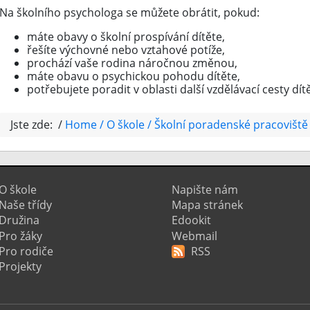
Na školního psychologa se můžete obrátit, pokud:
máte obavy o školní prospívání dítěte,
řešíte výchovné nebo vztahové potíže,
prochází vaše rodina náročnou změnou,
máte obavu o psychickou pohodu dítěte,
potřebujete poradit v oblasti další vzdělávací cesty dít
Jste zde: /
Home
O škole
Školní poradenské pracoviště
O škole
Napište nám
Naše třídy
Mapa stránek
Družina
Edookit
Pro žáky
Webmail
Pro rodiče
RSS
Projekty