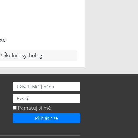
ěte.
Školní psycholog
Uživatel
Heslo
Pamatuj si mě