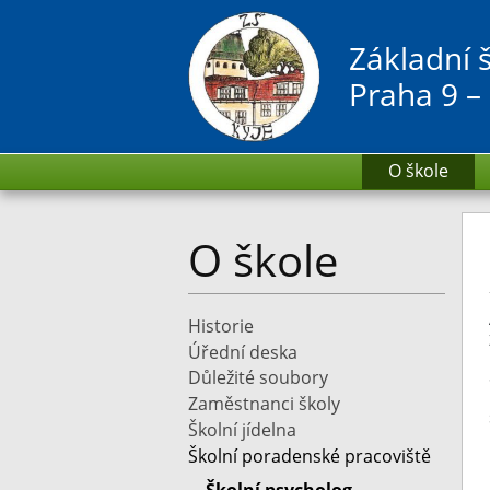
Základní 
Praha 9 –
O škole
O škole
Historie
Úřední deska
Důležité soubory
Zaměstnanci školy
Školní jídelna
Školní poradenské pracoviště
Školní psycholog