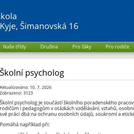
škola
 Kyje, Šimanovská 16
Naše třídy
Družina
Pro žáky
Pro rodiče
Školní psycholog
Aktualizováno: 10. 7. 2026
Zobrazeno: 3123
Školní psycholog je součástí školního poradenského pracov
rodičům i pedagogům v otázkách vzdělávání, vztahů, osobních
své práci dbá na ochranu osobních údajů, soukromí a etick
Pomáhá například při: