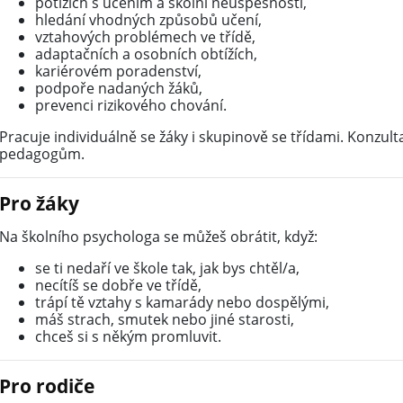
potížích s učením a školní neúspěšnosti,
hledání vhodných způsobů učení,
vztahových problémech ve třídě,
adaptačních a osobních obtížích,
kariérovém poradenství,
podpoře nadaných žáků,
prevenci rizikového chování.
Pracuje individuálně se žáky i skupinově se třídami. Konzult
pedagogům.
Pro žáky
Na školního psychologa se můžeš obrátit, když:
se ti nedaří ve škole tak, jak bys chtěl/a,
necítíš se dobře ve třídě,
trápí tě vztahy s kamarády nebo dospělými,
máš strach, smutek nebo jiné starosti,
chceš si s někým promluvit.
Pro rodiče