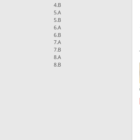
4.B
5.A
5.B
6.A
6.B
7.A
7.B
8.A
8.B