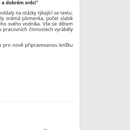
 a dobrém srdci"
daly na otázky týkající se textu.
čily známá písmenka, počet slabik
mého svého vodníka. Vše se dětem
 v pracovních činnostech vyráběly
zků pro nově připravovanou knížku