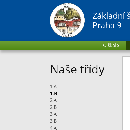
Základní 
Praha 9 –
O škole
Naše třídy
1.A
1.B
2.A
2.B
3.A
3.B
4.A