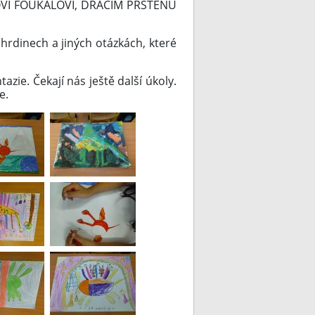
ÍKOVI FOUKALOVI, DRAČÍM PRSTENU
hrdinech a jiných otázkách, které
azie. Čekají nás ještě další úkoly.
e.