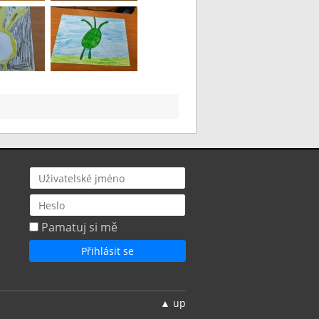
Uživatel
Heslo
Pamatuj si mě
▲ up