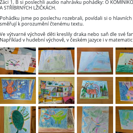
Žáci 1. B si poslechli audio nahrávku pohádky: O KOMIN
A STŘÍBRNÝCH LŽIČKÁCH.
Pohádku jsme po poslechu rozebrali, povídali si o hlavních 
směřují k porozumění čtenému textu.
Ve výtvarné výchově děti kreslily draka nebo saň dle své fant
Například v hudební výchově, v českém jazyce i v matematic