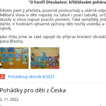
"O havíři Dloubalovi, křišťálovém poháru
Dětem jsem ji přečetla, pozorně poslouchaly a zdárně odpoví
Některá slova si děti napsaly na tabuli i psací tabulky, ur
zkusily si slova napsat psacím písmem. Také vymýšlely j
dařilo. V hodinách výtvarné výchovy děti tvořily vodníka a
rybník.
Jako třída jsme se také zapojili do příprav kreslení obrá
pana Březiny.
Pohádkový věstník 4/2023
Pohádky pro děti z Česka
2. 11. 2022