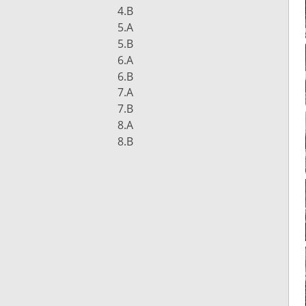
4.B
5.A
5.B
6.A
6.B
7.A
7.B
8.A
8.B