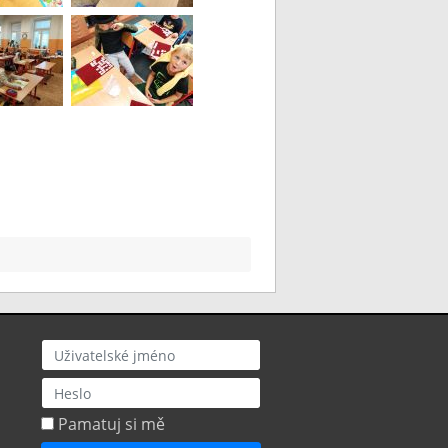
Uživatel
Heslo
Pamatuj si mě