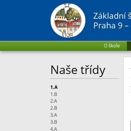
Základní 
Praha 9 –
O škole
Naše třídy
1.A
1.B
2.A
2.B
3.A
3.B
4.A